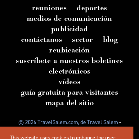
reuniones
deportes
medios de comunicación
publicidad
contáctanos
sector
blog
reubicación
suscríbete a nuestros boletines
electrónicos
vídeos
guía gratuita para visitantes
mapa del sitio
© 2026 TravelSalem.com, de Travel Salem
-
Salem
, Oregón
- (
503) 581 4325
-
Dirección
postal
:
This website uses cookies to enhance the user