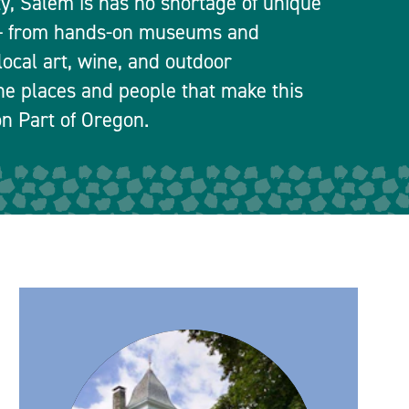
ty, Salem is has no shortage of unique
 — from hands-on museums and
local art, wine, and outdoor
he places and people that make this
n Part of Oregon.