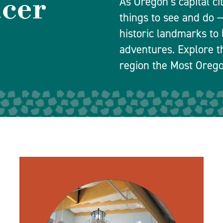
acer
As Oregon’s capital ci
things to see and do
historic landmarks to 
adventures. Explore t
region the Most Orego