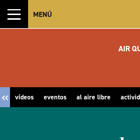
Ir al contenido
MENÚ
AIR Q
vídeos
eventos
al aire libre
activi