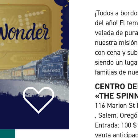
¡Todos a bordo
del año! El te
velada de pura
nuestra misió
con cena y sub
siendo un luga
familias de nu
CENTRO DE
«THE SPIN
116 Marion St
, Salem, Oreg
Entrada: 100 $ 
venta anticipad