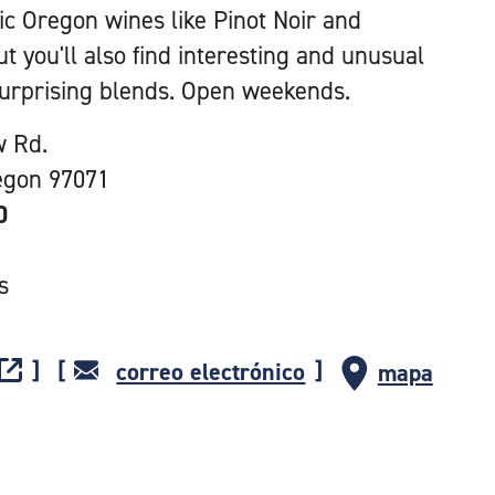
c Oregon wines like Pinot Noir and
t you'll also find interesting and unusual
surprising blends. Open weekends.
w Rd.
egon 97071
0
s
correo electrónico
mapa