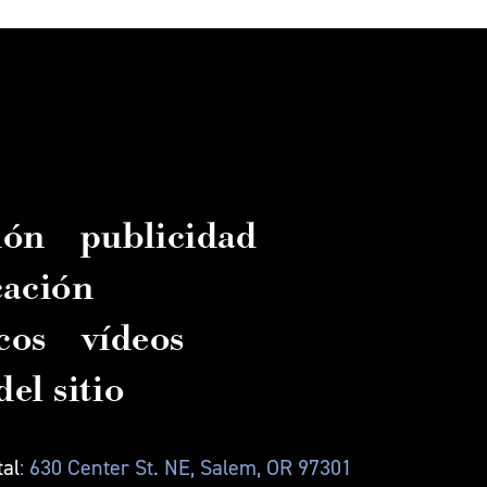
ión
publicidad
cación
cos
vídeos
el sitio
tal
: 630 Center St. NE, Salem, OR 97301