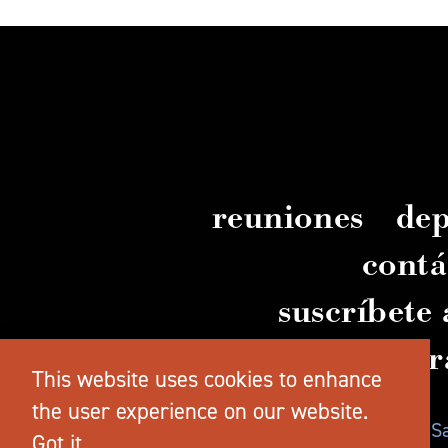
reuniones
dep
contá
suscríbete 
guía gr
This website uses cookies to enhance
the user experience on our website.
© 2026 TravelSalem.com, de Travel 
Got it.