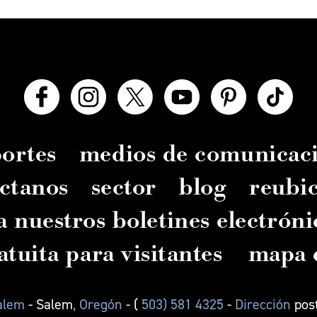
ortes
medios de comunicac
ctanos
sector
blog
reubi
a nuestros boletines electróni
atuita para visitantes
mapa d
Salem
- Salem
, Oregón
- (
503) 581 4325
-
Dirección
pos