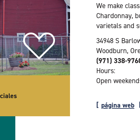
We make classi
Chardonnay, bu
varietals and 
34948 S Barlo
Woodburn, Or
(971) 338-976
Hours:
Open weekend
ciales
página web